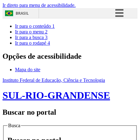
Ir direto para menu de acessibilidade.
BRASIL
Simplifique!
Ir para o conteúdo
1
Ir para o menu
2
Comunica BR
Ir para a busca
3
Ir para o rodapé
4
Participe
Acesso à informação
Opções de acessibilidade
Legislação
Mapa do site
Canais
Instituto Federal de Educação, Ciência e Tecnologia
SUL-RIO-GRANDENSE
Buscar no portal
Busca