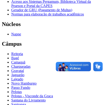
Acesso aos Sistemas Pergamum, Biblioteca Virtual da
Pearson e Portal da CAPES
Gerador de GRU (Pagamento de Multas)
Normas para elaboração de trabalhos acadêmicos
Núcleos
Napne
Câmpus
Reitoria
Bagé
Camaquã
Charqueadas
Gravataí
Jaguarão
Lajeado
Novo Hamburgo
Passo Fundo
Pelotas
Pelotas - Visconde da Graça
Santana do Livramento
Sapiranga