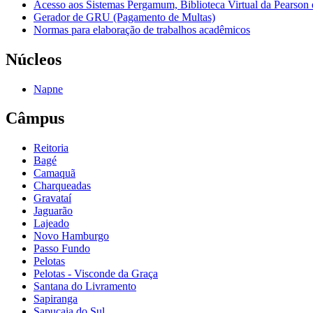
Acesso aos Sistemas Pergamum, Biblioteca Virtual da Pearson
Gerador de GRU (Pagamento de Multas)
Normas para elaboração de trabalhos acadêmicos
Núcleos
Napne
Câmpus
Reitoria
Bagé
Camaquã
Charqueadas
Gravataí
Jaguarão
Lajeado
Novo Hamburgo
Passo Fundo
Pelotas
Pelotas - Visconde da Graça
Santana do Livramento
Sapiranga
Sapucaia do Sul