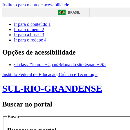
Ir direto para menu de acessibilidade.
BRASIL
Ir para o conteúdo
1
Ir para o menu
2
Ir para a busca
3
Ir para o rodapé
4
Opções de acessibilidade
<i class="icon-"><span>Mapa do site</span></i>
Instituto Federal de Educação, Ciência e Tecnologia
SUL-RIO-GRANDENSE
Buscar no portal
Busca