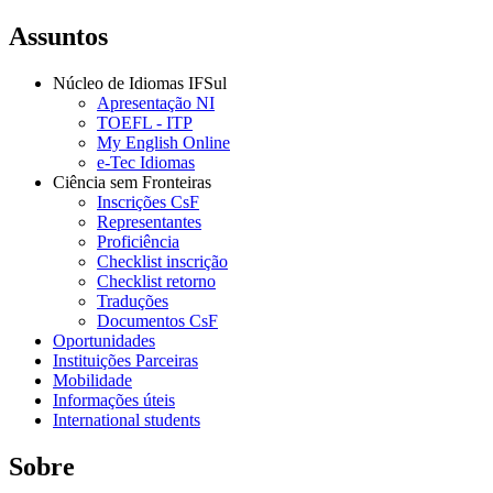
Assuntos
Núcleo de Idiomas IFSul
Apresentação NI
TOEFL - ITP
My English Online
e-Tec Idiomas
Ciência sem Fronteiras
Inscrições CsF
Representantes
Proficiência
Checklist inscrição
Checklist retorno
Traduções
Documentos CsF
Oportunidades
Instituições Parceiras
Mobilidade
Informações úteis
International students
Sobre