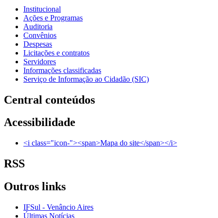
Institucional
Ações e Programas
Auditoria
Convênios
Despesas
Licitações e contratos
Servidores
Informações classificadas
Serviço de Informação ao Cidadão (SIC)
Central conteúdos
Acessibilidade
<i class="icon-"><span>Mapa do site</span></i>
RSS
Outros links
IFSul - Venâncio Aires
Últimas Notícias