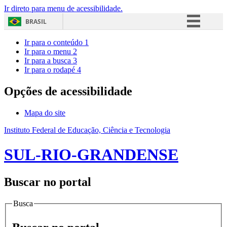
Ir direto para menu de acessibilidade.
BRASIL
Simplifique!
Ir para o conteúdo
1
Ir para o menu
2
Comunica BR
Ir para a busca
3
Ir para o rodapé
4
Participe
Acesso à informação
Opções de acessibilidade
Legislação
Mapa do site
Canais
Instituto Federal de Educação, Ciência e Tecnologia
SUL-RIO-GRANDENSE
Buscar no portal
Busca