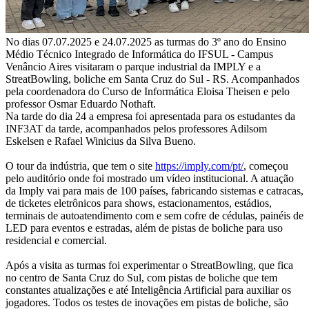
No dias 07.07.2025 e 24.07.2025 as turmas do 3º ano do Ensino
Médio Técnico Integrado de Informática do IFSUL - Campus
Venâncio Aires visitaram o parque industrial da IMPLY e a
StreatBowling, boliche em Santa Cruz do Sul - RS. Acompanhados
pela coordenadora do Curso de Informática Eloisa Theisen e pelo
professor Osmar Eduardo Nothaft.
Na tarde do dia 24 a empresa foi apresentada para os estudantes da
INF3AT da tarde, acompanhados pelos professores Adilsom
Eskelsen e Rafael Winicius da Silva Bueno.
O tour da indústria, que tem o site
https://imply.com/pt/
, começou
pelo auditório onde foi mostrado um vídeo institucional. A atuação
da Imply vai para mais de 100 países, fabricando sistemas e catracas,
de ticketes eletrônicos para shows, estacionamentos, estádios,
terminais de autoatendimento com e sem cofre de cédulas, painéis de
LED para eventos e estradas, além de pistas de boliche para uso
residencial e comercial.
Após a visita as turmas foi experimentar o StreatBowling, que fica
no centro de Santa Cruz do Sul, com pistas de boliche que tem
constantes atualizações e até Inteligência Artificial para auxiliar os
jogadores. Todos os testes de inovações em pistas de boliche, são