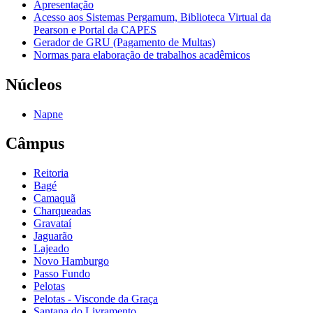
Apresentação
Acesso aos Sistemas Pergamum, Biblioteca Virtual da
Pearson e Portal da CAPES
Gerador de GRU (Pagamento de Multas)
Normas para elaboração de trabalhos acadêmicos
Núcleos
Napne
Câmpus
Reitoria
Bagé
Camaquã
Charqueadas
Gravataí
Jaguarão
Lajeado
Novo Hamburgo
Passo Fundo
Pelotas
Pelotas - Visconde da Graça
Santana do Livramento