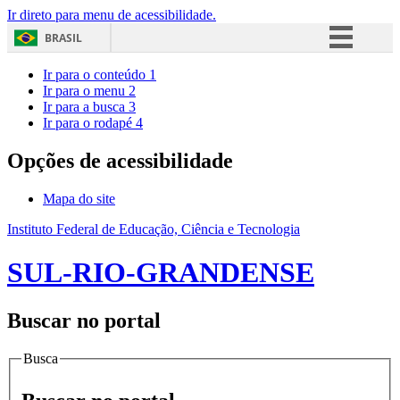
Ir direto para menu de acessibilidade.
BRASIL
Simplifique!
Ir para o conteúdo
1
Ir para o menu
2
Comunica BR
Ir para a busca
3
Ir para o rodapé
4
Participe
Acesso à informação
Opções de acessibilidade
Legislação
Mapa do site
Canais
Instituto Federal de Educação, Ciência e Tecnologia
SUL-RIO-GRANDENSE
Buscar no portal
Busca