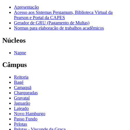
Apresentação
Acesso aos Sistemas Pergamum, Biblioteca Virtual da
Pearson e Portal da CAPES
Gerador de GRU (Pagamento de Multas)
Normas para elaboração de trabalhos acadêmicos
Núcleos
Napne
Câmpus
Reitoria
Bagé
Camaquã
Charqueadas
Gravataí
Jaguarão
Lajeado
Novo Hamburgo
Passo Fundo
Pelotas
Pelotas - Visconde da Graça