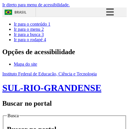
Ir direto para menu de acessibilidade.
BRASIL
Simplifique!
Ir para o conteúdo
1
Ir para o menu
2
Comunica BR
Ir para a busca
3
Ir para o rodapé
4
Participe
Acesso à informação
Opções de acessibilidade
Legislação
Mapa do site
Canais
Instituto Federal de Educação, Ciência e Tecnologia
SUL-RIO-GRANDENSE
Buscar no portal
Busca