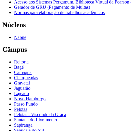
Acesso aos Sistemas Pergamum, Biblioteca Virtual da Pearson
Gerador de GRU (Pagamento de Multas)
Normas para elaboração de trabalhos acadêmicos
Núcleos
Napne
Câmpus
Reitoria
Bagé
Camaquã
Charqueadas
Gravataí
Jaguarão
Lajeado
Novo Hamburgo
Passo Fundo
Pelotas
Pelotas - Visconde da Graça
Santana do Livramento
Sapiranga
Sapucaia do Sul