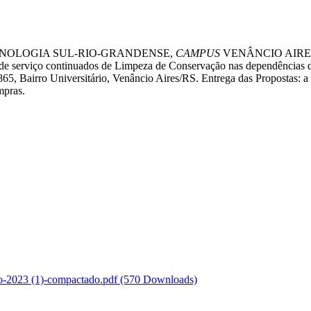
CNOLOGIA SUL-RIO-GRANDENSE,
CAMPUS
VENÂNCIO AIRES to
o de serviço continuados de Limpeza de Conservação nas dependências do
65, Bairro Universitário, Venâncio Aires/RS. Entrega das Propostas: 
mpras.
o-2023 (1)-compactado.pdf
(570 Downloads)