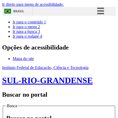
Ir direto para menu de acessibilidade.
BRASIL
Simplifique!
Ir para o conteúdo
1
Ir para o menu
2
Comunica BR
Ir para a busca
3
Ir para o rodapé
4
Participe
Acesso à informação
Opções de acessibilidade
Legislação
Mapa do site
Canais
Instituto Federal de Educação, Ciência e Tecnologia
SUL-RIO-GRANDENSE
Buscar no portal
Busca