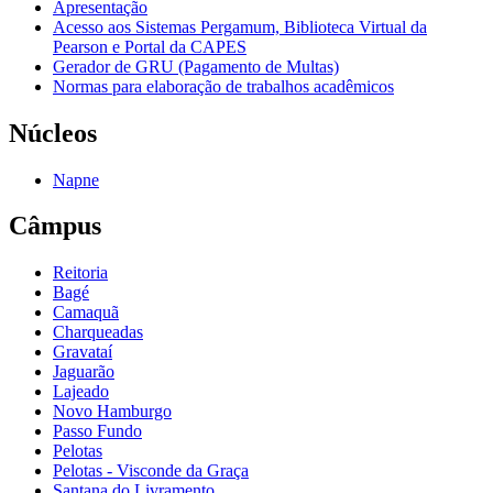
Apresentação
Acesso aos Sistemas Pergamum, Biblioteca Virtual da
Pearson e Portal da CAPES
Gerador de GRU (Pagamento de Multas)
Normas para elaboração de trabalhos acadêmicos
Núcleos
Napne
Câmpus
Reitoria
Bagé
Camaquã
Charqueadas
Gravataí
Jaguarão
Lajeado
Novo Hamburgo
Passo Fundo
Pelotas
Pelotas - Visconde da Graça
Santana do Livramento