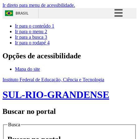
Ir direto para menu de acessibilidade.
BRASIL
Simplifique!
Ir para o conteúdo
1
Ir para o menu
2
Comunica BR
Ir para a busca
3
Ir para o rodapé
4
Participe
Acesso à informação
Opções de acessibilidade
Legislação
Mapa do site
Canais
Instituto Federal de Educação, Ciência e Tecnologia
SUL-RIO-GRANDENSE
Buscar no portal
Busca