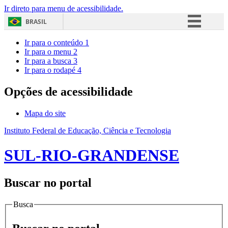
Ir direto para menu de acessibilidade.
BRASIL
Simplifique!
Ir para o conteúdo
1
Ir para o menu
2
Comunica BR
Ir para a busca
3
Ir para o rodapé
4
Participe
Acesso à informação
Opções de acessibilidade
Legislação
Mapa do site
Canais
Instituto Federal de Educação, Ciência e Tecnologia
SUL-RIO-GRANDENSE
Buscar no portal
Busca