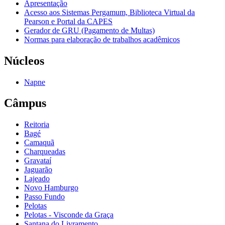
Apresentação
Acesso aos Sistemas Pergamum, Biblioteca Virtual da
Pearson e Portal da CAPES
Gerador de GRU (Pagamento de Multas)
Normas para elaboração de trabalhos acadêmicos
Núcleos
Napne
Câmpus
Reitoria
Bagé
Camaquã
Charqueadas
Gravataí
Jaguarão
Lajeado
Novo Hamburgo
Passo Fundo
Pelotas
Pelotas - Visconde da Graça
Santana do Livramento