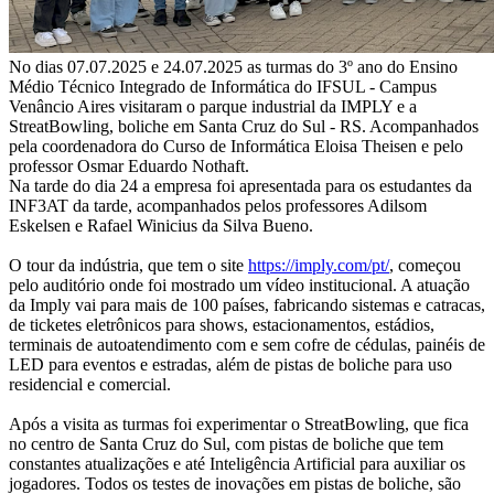
No dias 07.07.2025 e 24.07.2025 as turmas do 3º ano do Ensino
Médio Técnico Integrado de Informática do IFSUL - Campus
Venâncio Aires visitaram o parque industrial da IMPLY e a
StreatBowling, boliche em Santa Cruz do Sul - RS. Acompanhados
pela coordenadora do Curso de Informática Eloisa Theisen e pelo
professor Osmar Eduardo Nothaft.
Na tarde do dia 24 a empresa foi apresentada para os estudantes da
INF3AT da tarde, acompanhados pelos professores Adilsom
Eskelsen e Rafael Winicius da Silva Bueno.
O tour da indústria, que tem o site
https://imply.com/pt/
, começou
pelo auditório onde foi mostrado um vídeo institucional. A atuação
da Imply vai para mais de 100 países, fabricando sistemas e catracas,
de ticketes eletrônicos para shows, estacionamentos, estádios,
terminais de autoatendimento com e sem cofre de cédulas, painéis de
LED para eventos e estradas, além de pistas de boliche para uso
residencial e comercial.
Após a visita as turmas foi experimentar o StreatBowling, que fica
no centro de Santa Cruz do Sul, com pistas de boliche que tem
constantes atualizações e até Inteligência Artificial para auxiliar os
jogadores. Todos os testes de inovações em pistas de boliche, são